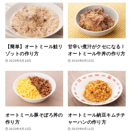
【簡単】オートミール鮭リ
甘辛い煮汁がクセになる！
ゾットの作り方
オートミール牛丼の作り方
2023年6月14日
2023年6月13日
オートミール豚そぼろ丼の
オートミール納豆キムチチ
作り方
ャーハンの作り方
2023年6月12日
2023年6月11日