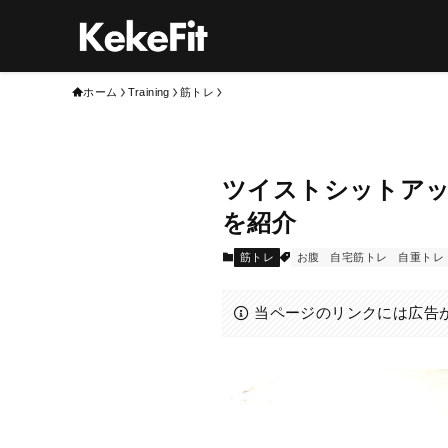
ホーム
Training
筋トレ
ツイストシットア
を紹介
筋トレ
お腹
自宅筋トレ
自重トレ
当ページのリンクには広告