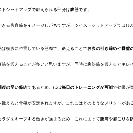
ストシットアップで鍛えられる部分は
腹筋
です。
できる腹直筋をイメージしがちですが、ツイストシットアップではひ
筋は横腹に位置している筋肉で、鍛えることで
お腹の引き締め
や
骨盤
直筋を鍛えることが多いと思いますが、同時に腹斜筋を鍛えるとキレ
回復の早い筋肉
であるため、
ほぼ毎日のトレーニングが可能
で効果が
を鍛えると骨盤が安定されますが、これにはどのようなメリットがあ
カラダをキープする働きが強まるため、これによって
腰痛
や
肩こり
を